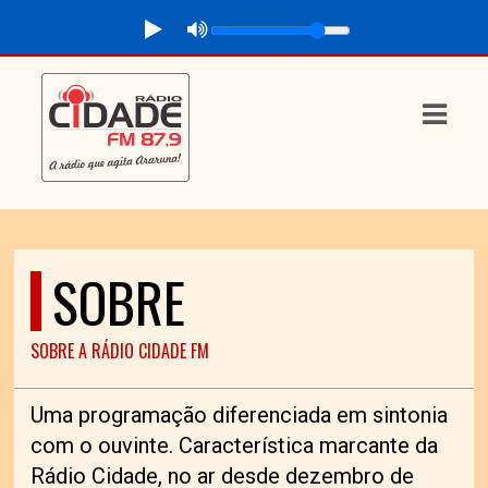
ASTS
IAS
IA
RAMAÇÃO
SOBRE
TOS
E
SOBRE A RÁDIO CIDADE FM
E
Uma programação diferenciada em sintonia
ATO
com o ouvinte. Característica marcante da
Rádio Cidade, no ar desde dezembro de