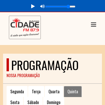
ASTS
IAS
IA
RAMAÇÃO
PROGRAMAÇÃO
TOS
E
NOSSA PROGRAMAÇÃO
E
Segunda
Terça
Quarta
Quinta
ATO
Sexta
Sábado
Domingo