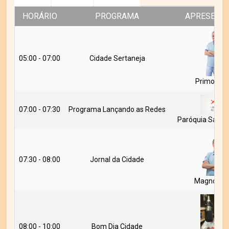
HORÁRIO
PROGRAMA
APRESENT
05:00 - 07:00
Cidade Sertaneja
Primo Sca
07:00 - 07:30
Programa Lançando as Redes
Paróquia Santo
07:30 - 08:00
Jornal da Cidade
Magno Pine
08:00 - 10:00
Bom Dia Cidade