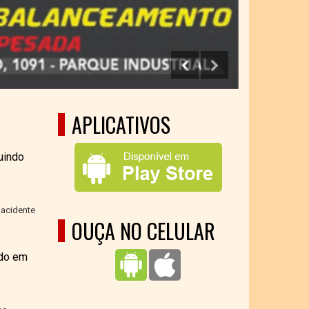
APLICATIVOS
uindo
acidente
OUÇA NO CELULAR
do em