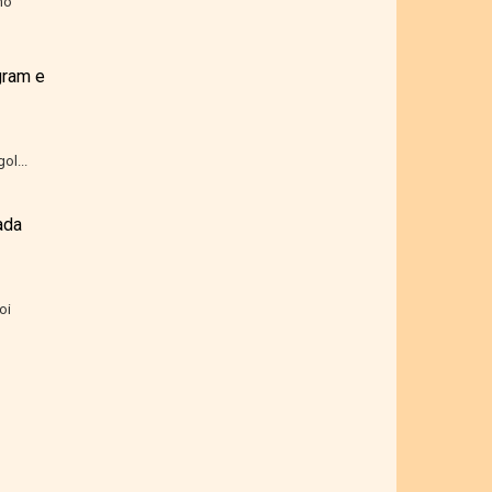
mo
gram e
ol...
ada
oi